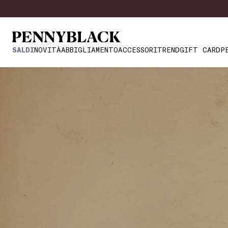
SALDI
NOVITÀ
ABBIGLIAMENTO
ACCESSORI
TREND
GIFT CARD
P