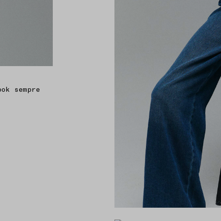
Traccia i tuoi ordini e lo storico dei tuoi acquisti
Gestisci i tuoi resi in totale comodità
Tieni i tuoi articoli preferiti sempre a portata di
mano nella wishlist
ook sempre