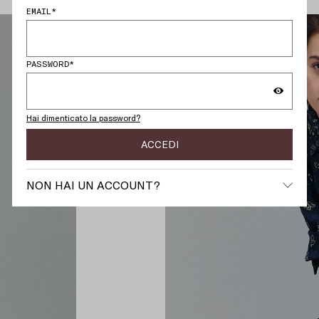
EMAIL*
PASSWORD*
Hai dimenticato la password?
ACCEDI
NON HAI UN ACCOUNT?
Registrati con la tua email
REGISTRATI
Hai già un account? Ecco qui i vantaggi di
creare un account:
Salva i tuoi dati per un checkout più rapido