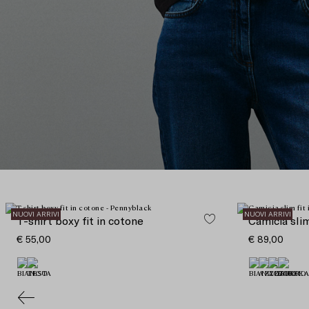
NUOVI ARRIVI
NUOVI ARRIVI
T-shirt boxy fit in cotone
Camicia slim
€ 55,00
€ 89,00