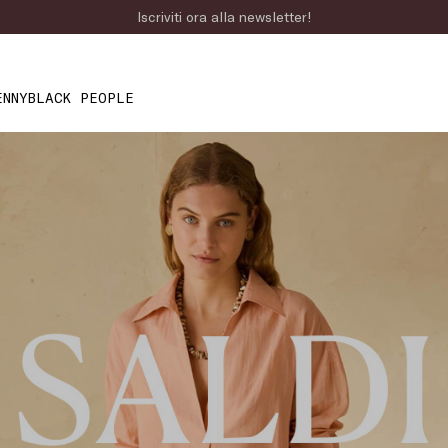
Ordina online e ritira in negozio
ENNYBLACK PEOPLE