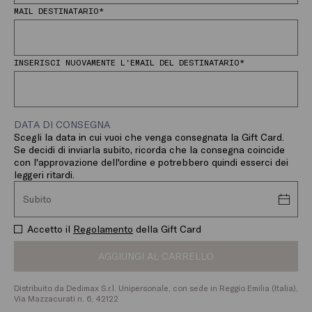
MAIL DESTINATARIO*
INSERISCI NUOVAMENTE L'EMAIL DEL DESTINATARIO*
DATA DI CONSEGNA
Scegli la data in cui vuoi che venga consegnata la Gift Card.
Se decidi di inviarla subito, ricorda che la consegna coincide
con l'approvazione dell'ordine e potrebbero quindi esserci dei
leggeri ritardi.
Accetto il
Regolamento
della Gift Card
AGGIUNGI AL CARRELLO
Distribuito da Dedimax S.r.l. Unipersonale, con sede in Reggio Emilia (Italia),
Via Mazzacurati n. 6, 42122