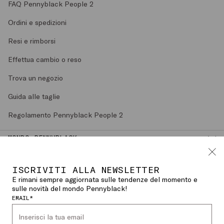
FAQ Pennyblack People 2
Ordini e spedizioni
Resi e rimborsi
Effettua cambio o reso
Trova un negozio
Guida alle taglie
Regolamento Pennyblack People 2
MONDO PENNYBLACK
LEGAL AREA
ISCRIVITI ALLA NEWSLETTER
E rimani sempre aggiornata sulle tendenze del momento e
Italiano (
ITALIA
)
CAMBIA PAESE O LINGUA
sulle novità del mondo Pennyblack!
EMAIL*