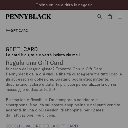
Ordina online e ritira in negozio
GIFT CARD
GIFT CARD
La card è digitale e verrà inviata via mail
Regala una Gift Card
In cerca del regalo giusto? Trovato! Con la Gift Card
Pennyblack dai a chi vuoi la libertà di scegliere tra tutti i capi e
gli accessori di collezione. Bastano pochi step: mittente,
destinatario, valore e data. In più, puoi personalizzarla con un
messaggio dedicato. Fatto!
È semplice e flessibile. Da stampare o scaricare su
smartphone, è valida sul nostro shop online e nei punti vendita
aderenti. In una o più sessioni di shopping, per 12 mesi
dall’attivazione. Più di così...
SCEGLI IL VALORE DELLA GIFT CARD