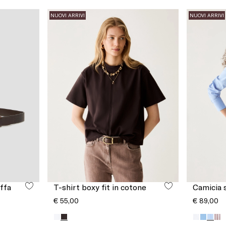
NUOVI ARRIVI
NUOVI ARRIVI
affa
T-shirt boxy fit in cotone
Camicia s
€ 55,00
€ 89,00