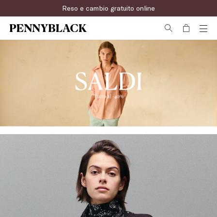
Reso e cambio gratuito online
Iscriviti ora alla newsletter!