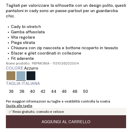
Tagliati per valorizzare la silhouette con un design pulito, questi
pantaloni in cady sono un passe-partout per un guardaroba
chic.
Cady bi-stretch
Gamba affusolata
Vita regolare
Piega stirata
Chiusura con zip nascosta e bottone ricoperto in tessuto
Blazer e gilet coordinati in collezione
Fit aderente
Nome prodotto: PBPMONIA - 1131036202004
COLORE:
azzurro
TAGLIA ITALIANA
36
38
40
42
44
46
48
50
Taglia:
Taglia:
Taglia:
Taglia:
Taglia:
Taglia:
Taglia:
Taglia:
36
38
40
42
44
46
48
50
Per maggiori informazioni su taglie e vestibilità controlla la nostra
Guida alle taglie
✅ Reso gratuito, comodo e veloce
AGGIUNGI AL CARRELLO