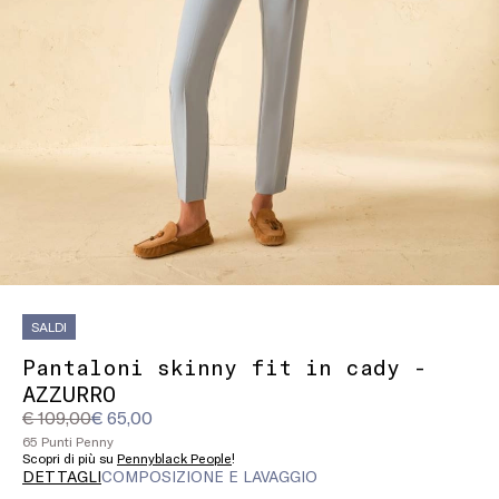
SALDI
Pantaloni skinny fit in cady -
AZZURRO
Prezzo
Prezzo
€ 109,00
€ 65,00
originale
corrente
65 Punti Penny
€
€
Scopri di più su
Pennyblack People
!
DETTAGLI
COMPOSIZIONE E LAVAGGIO
109,00
65,00