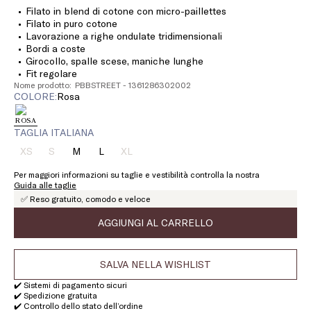
Filato in blend di cotone con micro-paillettes
Filato in puro cotone
Lavorazione a righe ondulate tridimensionali
Bordi a coste
Girocollo, spalle scese, maniche lunghe
Fit regolare
Nome prodotto: PBBSTREET - 1361286302002
COLORE:
rosa
TAGLIA ITALIANA
XS
S
M
L
XL
Taglia:
Taglia:
Taglia:
Taglia:
Taglia:
XS
S
M
L
XL
Per maggiori informazioni su taglie e vestibilità controlla la nostra
Prodotto
Prodotto
Prodotto
Guida alle taglie
terminato
terminato
terminato
✅ Reso gratuito, comodo e veloce
AGGIUNGI AL CARRELLO
SALVA NELLA WISHLIST
✔️ Sistemi di pagamento sicuri
✔️ Spedizione gratuita
✔️ Controllo dello stato dell’ordine