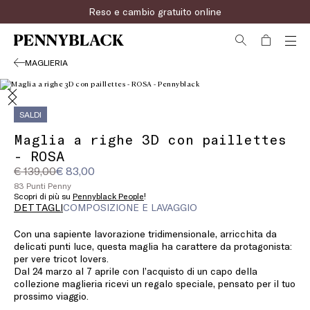
Reso e cambio gratuito online
MAGLIERIA
SALDI
Maglia a righe 3D con paillettes
- ROSA
Prezzo
Prezzo
€ 139,00
€ 83,00
originale
corrente
83 Punti Penny
€
€
Scopri di più su
Pennyblack People
!
DETTAGLI
COMPOSIZIONE E LAVAGGIO
139,00
83,00
Con una sapiente lavorazione tridimensionale, arricchita da
delicati punti luce, questa maglia ha carattere da protagonista:
per vere tricot lovers.
Dal 24 marzo al 7 aprile con l’acquisto di un capo della
collezione maglieria ricevi un regalo speciale, pensato per il tuo
prossimo viaggio.