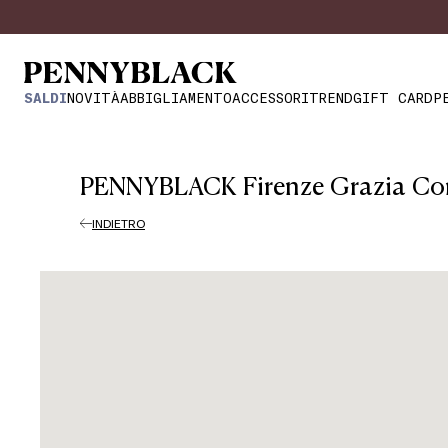
SALDI
NOVITÀ
ABBIGLIAMENTO
ACCESSORI
TREND
GIFT CARD
P
PENNYBLACK Firenze Grazia Co
INDIETRO