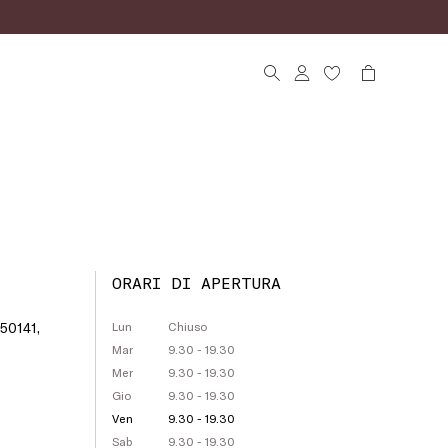
ORARI DI APERTURA
 50141,
Lun
Chiuso
Mar
9.30 - 19.30
Mer
9.30 - 19.30
Gio
9.30 - 19.30
Ven
9.30 - 19.30
Sab
9.30 - 19.30