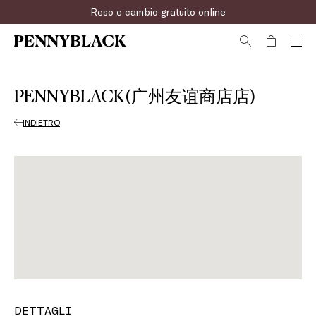
Reso e cambio gratuito online
Iscriviti ora alla newsletter!
PENNYBLACK(广州友谊商店店)
INDIETRO
DETTAGLI