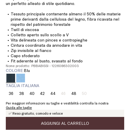
un perfetto alleato di stile quotidiano.
Tessuto principale contenente almeno il 50% delle materie
prime derivanti dalla cellulosa del legno, fibra ricavata nel
rispetto del patrimonio forestale
Twill di viscosa
Colletto aperto sullo scollo a V
Vita delineata con pinces e contropieghe
Cintura coordinata da annodare in vita
Zip invisibile al fianco
Capo sfoderato
Fit aderente al busto, svasato al fondo
Nome prodotto: PBBABISSI - 1226086302003
COLORE:
blu
TAGLIA ITALIANA
36
38
40
42
44
46
48
50
Taglia:
Taglia:
Taglia:
Taglia:
Taglia:
Taglia:
Taglia:
Taglia:
36
38
40
42
44
46
48
50
Per maggiori informazioni su taglie e vestibilità controlla la nostra
Prodotto
Prodotto
Guida alle taglie
terminato
terminato
✅ Reso gratuito, comodo e veloce
AGGIUNGI AL CARRELLO