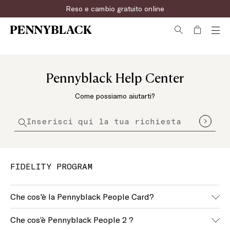
Reso e cambio gratuito online
Pennyblack Help Center
Come possiamo aiutarti?
FIDELITY PROGRAM
Che cos'è la Pennyblack People Card?
La Pennyblack People Card è la tessera del
Programma
Che cos’è Pennyblack People 2 ?
Fedeltà Pennyblack People 2
: per ogni ordine