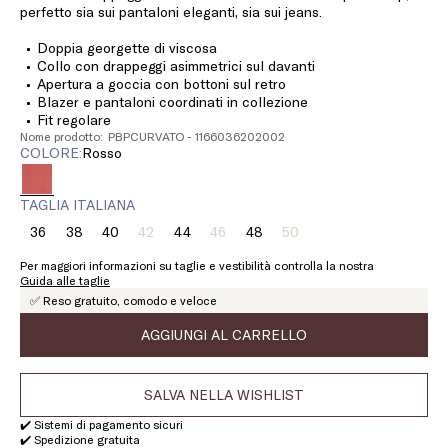
perfetto sia sui pantaloni eleganti, sia sui jeans.
Doppia georgette di viscosa
Collo con drappeggi asimmetrici sul davanti
Apertura a goccia con bottoni sul retro
Blazer e pantaloni coordinati in collezione
Fit regolare
Nome prodotto: PBPCURVATO - 1166036202002
COLORE:
rosso
TAGLIA ITALIANA
36
38
40
42
44
46
48
50
Taglia:
Taglia:
Taglia:
Taglia:
Taglia:
Taglia:
Taglia:
Taglia:
36
38
40
42
44
46
48
50
Per maggiori informazioni su taglie e vestibilità controlla la nostra
Prodotto
Prodotto
Prodotto
Guida alle taglie
terminato
terminato
terminato
✅ Reso gratuito, comodo e veloce
AGGIUNGI AL CARRELLO
SALVA NELLA WISHLIST
✔️ Sistemi di pagamento sicuri
✔️ Spedizione gratuita