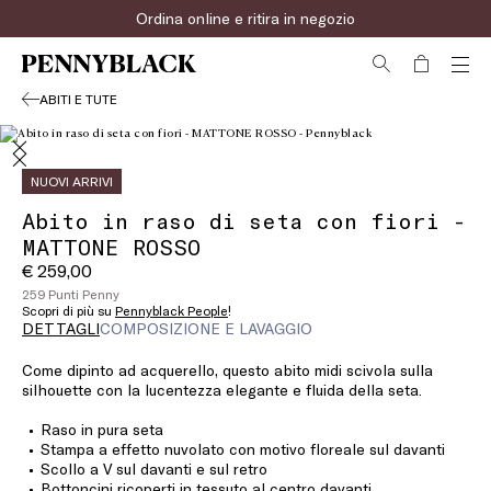
Ordina online e ritira in negozio
ABITI E TUTE
NUOVI ARRIVI
Abito in raso di seta con fiori -
MATTONE ROSSO
€ 259,00
259 Punti Penny
Scopri di più su
Pennyblack People
!
DETTAGLI
COMPOSIZIONE E LAVAGGIO
Come dipinto ad acquerello, questo abito midi scivola sulla
silhouette con la lucentezza elegante e fluida della seta.
Raso in pura seta
Stampa a effetto nuvolato con motivo floreale sul davanti
Scollo a V sul davanti e sul retro
Bottoncini ricoperti in tessuto al centro davanti