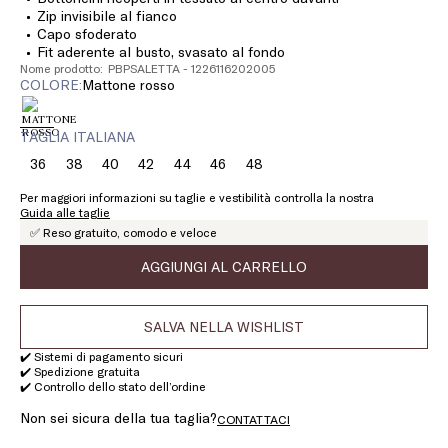
Zip invisibile al fianco
Capo sfoderato
Fit aderente al busto, svasato al fondo
Nome prodotto: PBPSALETTA - 1226116202005
COLORE:
mattone rosso
TAGLIA ITALIANA
36
38
40
42
44
46
48
Taglia:
Taglia:
Taglia:
Taglia:
Taglia:
Taglia:
Taglia:
36
38
40
42
44
46
48
Per maggiori informazioni su taglie e vestibilità controlla la nostra
Guida alle taglie
✅ Reso gratuito, comodo e veloce
AGGIUNGI AL CARRELLO
SALVA NELLA WISHLIST
✔️ Sistemi di pagamento sicuri
✔️ Spedizione gratuita
✔️ Controllo dello stato dell’ordine
Non sei sicura della tua taglia?
CONTATTACI